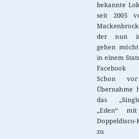
bekannte Lo
seit 2005 v
Mackenbrock
der nun i
gehen möcht
in einem Stat
Facebook s
Schon vor
Übernahme h
das „Sing
„Eden“ mit
Doppeldisco-
zu e