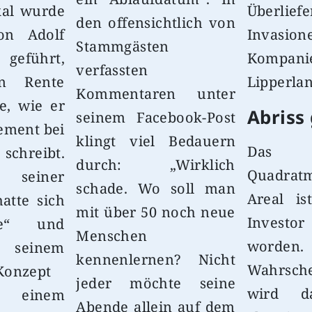
kal wurde
Überlief
den offensichtlich von
on Adolf
Invasi
Stammgästen
 geführt,
Kompan
verfassten
n Rente
Lipperla
Kommentaren unter
e, wie er
Abriss
seinem Facebook-Post
ement bei
klingt viel Bedauern
Das
chreibt.
durch: „Wirklich
Quadrat
 seiner
schade. Wo soll man
Areal i
atte sich
mit über 50 noch neue
Invest
le“ und
Menschen
worde
 seinem
kennenlernen? Nicht
Wahrsche
Konzept
jeder möchte seine
wird d
inem
Abende allein auf dem