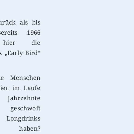
urück als bis
ereits 1966
 hier die
k „Early Bird“
le Menschen
ier im Laufe
ahrzehnte
t, geschwoft
ongdrinks
ht haben?