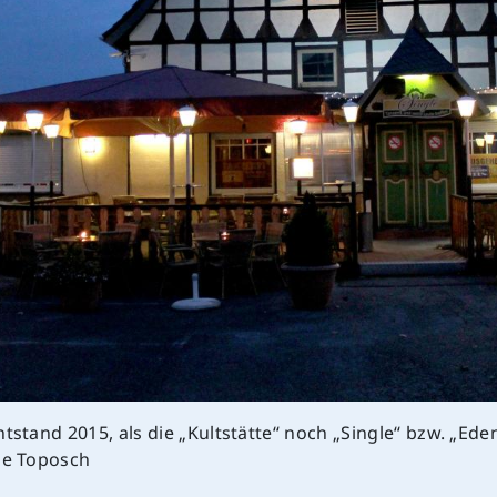
ntstand 2015, als die „Kultstätte“ noch „Single“ bzw. „Ede
le Toposch