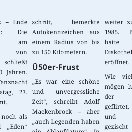
ck –
Ende
schritt, bemerkte
weiter z
a: Die
Autokennzeichen aus
1985. B
tte“ am
einem Radius von bis
hatte
d von
zu 150 Kilometern.
Diskothe
 schließt
eröffnet.
Ü50er-Frust
0 Jahren.
Wie vie
„Es war eine schöne
Tanznacht
mögen h
und unvergessliche
stag, 27.
der J
Zeit“, schreibt Adolf
mt.
geflirte
Mackenbrock – aber
 noch als
und L
„auch Legenden haben
d „Eden“
gezisc
ein Ablaufdatum“. In