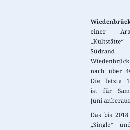
Wiedenbrü
einer Är
„Kultstä
Südran
Wiedenbrück
nach über 4
Die letzte 
ist für Sam
Juni anberau
Das bis 2018
„Single“ un