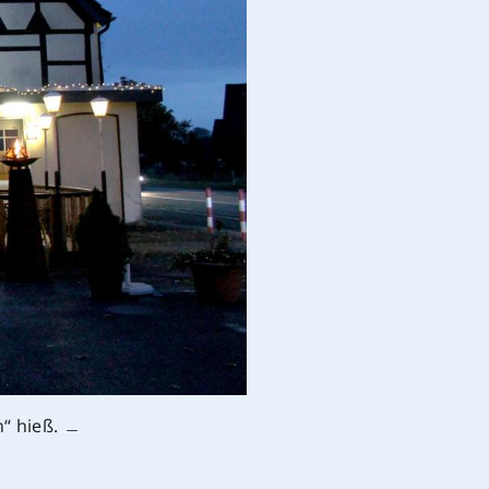
n“ hieß. ﹘