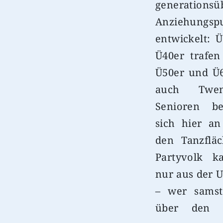
generationsü
Anziehungsp
entwickelt: 
Ü40er trafen
Ü50er und Ü6
auch Twe
Senioren be
sich hier a
den Tanzflä
Partyvolk k
nur aus der
– wer samst
über den P