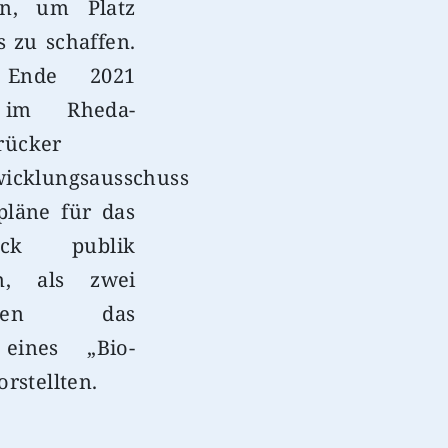
en, um Platz
s zu schaffen.
s Ende 2021
im Rheda-
rücker
wicklungsausschuss
pläne für das
tück publik
n, als zwei
ekten das
 eines „Bio-
orstellten.