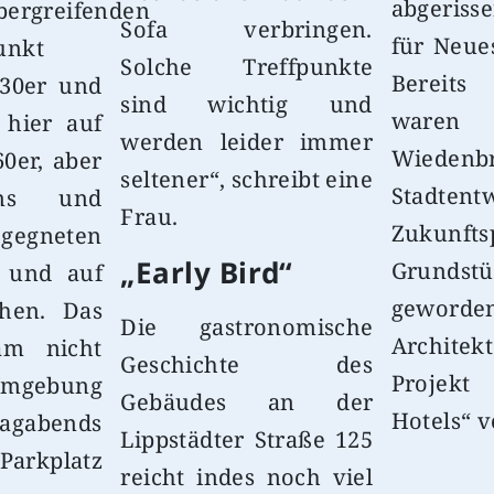
abgeriss
bergreifenden
Sofa verbringen.
für Neue
unkt
Solche Treffpunkte
Bereit
Ü30er und
sind wichtig und
waren 
 hier auf
werden leider immer
Wiedenb
0er, aber
seltener“, schreibt eine
Stadtent
ns und
Frau.
Zukunfts
gegneten
„Early Bird“
Grunds
n und auf
geworde
chen. Das
Die gastronomische
Archit
am nicht
Geschichte des
Projekt
 Umgebung
Gebäudes an der
Hotels“ v
agabends
Lippstädter Straße 125
arkplatz
reicht indes noch viel