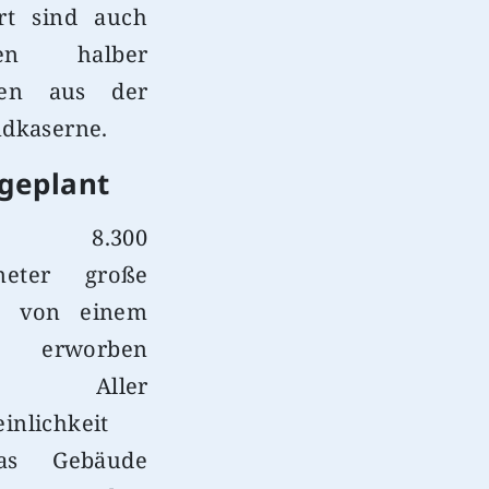
ert sind auch
onen halber
ien aus der
ndkaserne.
 geplant
 8.300
meter große
st von einem
or erworben
n. Aller
inlichkeit
as Gebäude